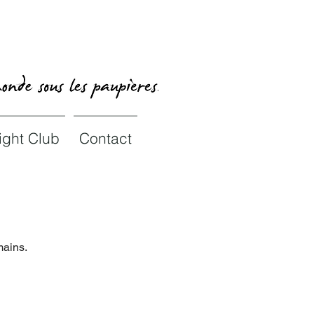
<script data-ad-client="ca-pub-1650241408389057" async src="https://pagead2.googlesyndication.com/pagead/js/adsbygoogl
ight Club
Contact
mains.